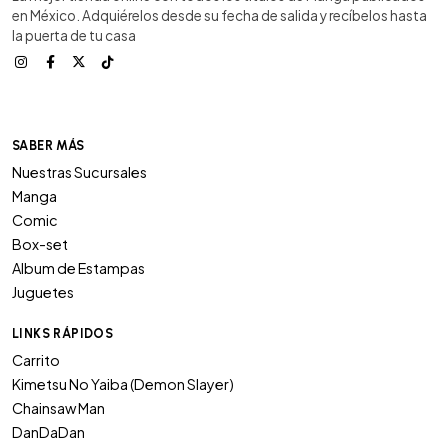
en México. Adquiérelos desde su fecha de salida y recíbelos hasta
la puerta de tu casa
SABER MÁS
Nuestras Sucursales
Manga
Comic
Box-set
Album de Estampas
Juguetes
LINKS RÁPIDOS
Carrito
Kimetsu No Yaiba (Demon Slayer)
Chainsaw Man
DanDaDan