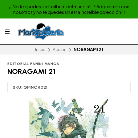
¡¡¡No te quedes sin tu album del mundia!! , !!Adquiere lo con
nosotros y no te quedes sin esta increible colección!!!
Inicio
Accion
NORAGAMI 21
EDITORIAL PANINI MANGA
NORAGAMI 21
SKU:
QMNOR021