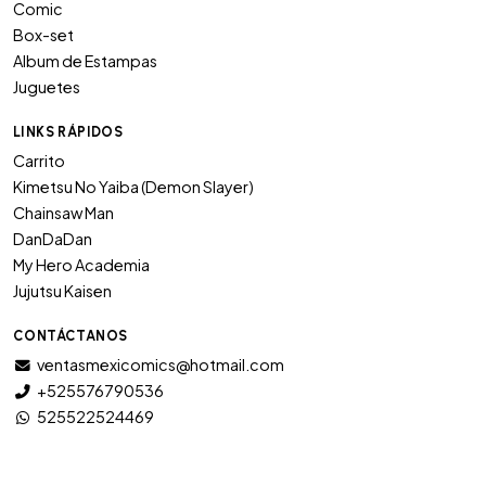
Comic
Box-set
Album de Estampas
Juguetes
LINKS RÁPIDOS
Carrito
Kimetsu No Yaiba (Demon Slayer)
Chainsaw Man
DanDaDan
My Hero Academia
Jujutsu Kaisen
CONTÁCTANOS
ventasmexicomics@hotmail.com
+525576790536
525522524469