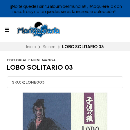
¡¡¡No te quedes sin tu album del mundia!! , !!Adquiere lo con
nosotros y no te quedes sin esta increible colección!!!
Inicio
Seinen
LOBO SOLITARIO 03
EDITORIAL PANINI MANGA
LOBO SOLITARIO 03
SKU:
QLONE003