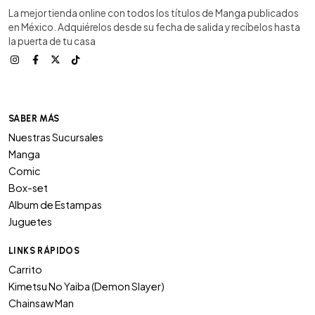
La mejor tienda online con todos los títulos de Manga publicados
en México. Adquiérelos desde su fecha de salida y recíbelos hasta
la puerta de tu casa
SABER MÁS
Nuestras Sucursales
Manga
Comic
Box-set
Album de Estampas
Juguetes
LINKS RÁPIDOS
Carrito
Kimetsu No Yaiba (Demon Slayer)
Chainsaw Man