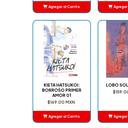
Agregar al Carrito
Agregar 
Añadido
Añ
KIETA HATSUKOI:
LOBO SOL
BORROSO PRIMER
$159.0
AMOR 01
$169.00 MXN
Agregar al Carrito
Agregar 
Añadido
Añ