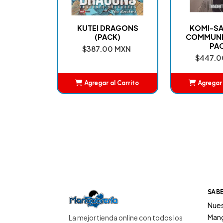
KUTEI DRAGONS
KOMI-SA
(PACK)
COMMUNI
PA
$387.00 MXN
$447.0
Agregar al Carrito
Agregar 
Añadido
Añ
SAB
Nues
Man
La mejor tienda online con todos los