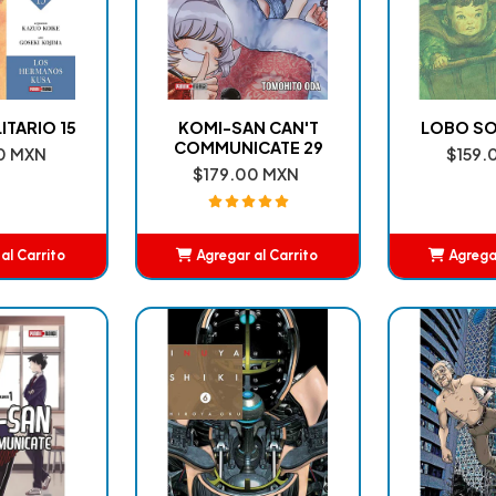
ITARIO 15
KOMI-SAN CAN'T
LOBO SOL
COMMUNICATE 29
0 MXN
$159.
$179.00 MXN
al Carrito
Agregar al Carrito
Agregar
adido
Añadido
A