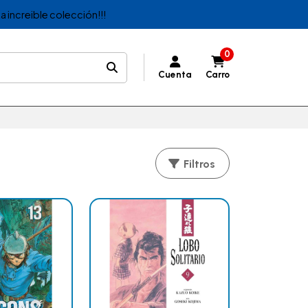
a increible colección!!!
0
Cuenta
Carro
Filtros