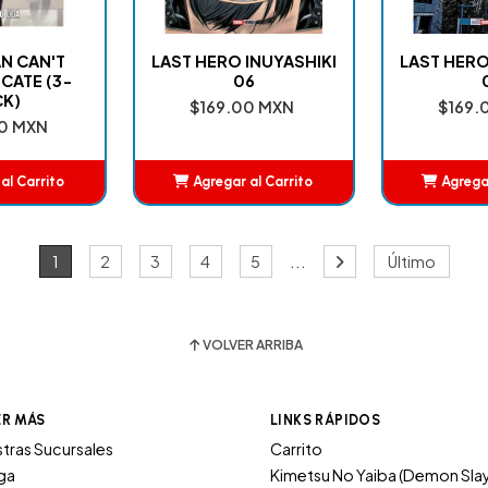
N CAN'T
LAST HERO INUYASHIKI
LAST HERO
CATE (3-
06
CK)
$169.00 MXN
$169.
0 MXN
al Carrito
Agregar al Carrito
Agregar
adido
Añadido
A
...
1
2
3
4
5
Último
VOLVER ARRIBA
ER MÁS
LINKS RÁPIDOS
tras Sucursales
Carrito
ga
Kimetsu No Yaiba (Demon Sla