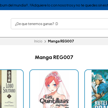
album del mundia!! , !!Adquiere lo con nosotros y no te quedes sin est
Inicio
Manga REG007
Manga REG007