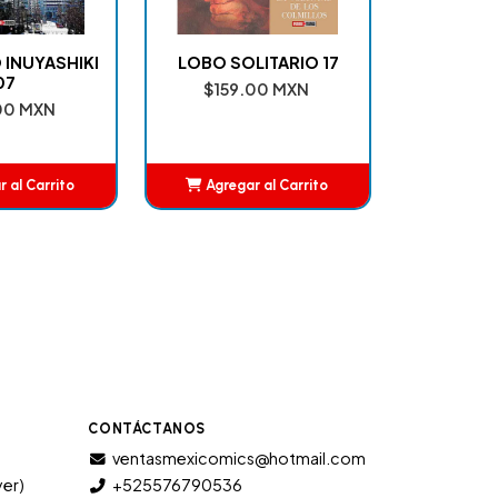
 INUYASHIKI
LOBO SOLITARIO 17
07
$159.00 MXN
00 MXN
 al Carrito
Agregar al Carrito
ñadido
Añadido
CONTÁCTANOS
ventasmexicomics@hotmail.com
yer)
+525576790536