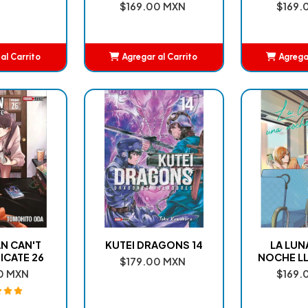
$169.00 MXN
$169.
al Carrito
Agregar al Carrito
Agregar
adido
Añadido
A
N CAN'T
KUTEI DRAGONS 14
LA LUN
CATE 26
NOCHE LL
$179.00 MXN
0 MXN
$169.