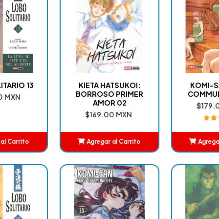
ITARIO 13
KIETA HATSUKOI:
KOMI-S
BORROSO PRIMER
COMMUN
0 MXN
AMOR 02
$179.
$169.00 MXN
al Carrito
Agregar al Carrito
Agregar
adido
Añadido
A