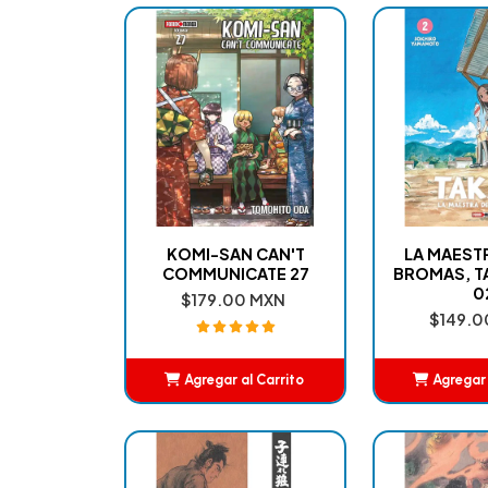
KOMI-SAN CAN'T
LA MAEST
COMMUNICATE 27
BROMAS, T
0
$179.00 MXN
$149.0
Agregar al Carrito
Agregar 
Añadido
Añ