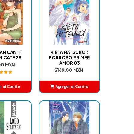
AN CAN'T
KIETA HATSUKOI:
ICATE 28
BORROSO PRIMER
AMOR 03
00 MXN
$169.00 MXN
 al Carrito
Agregar al Carrito
ñadido
Añadido