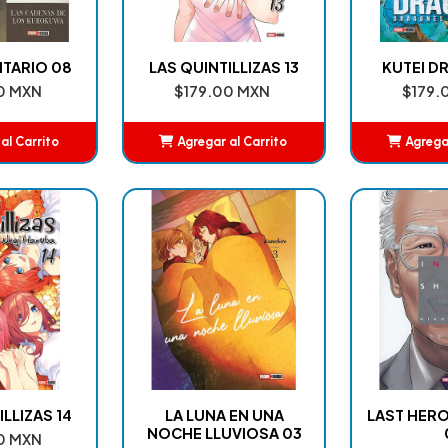
ITARIO 08
LAS QUINTILLIZAS 13
KUTEI D
0 MXN
$179.00 MXN
$179.
al Carrito
Agregar al Carrito
Agregar
adido
Añadido
A
LLIZAS 14
LA LUNA EN UNA
LAST HERO
NOCHE LLUVIOSA 03
0 MXN