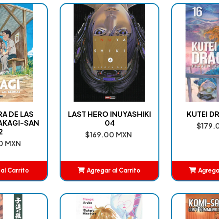
RA DE LAS
LAST HERO INUYASHIKI
KUTEI D
AKAGI-SAN
04
$179.
2
$169.00 MXN
0 MXN
al Carrito
Agregar al Carrito
Agregar
adido
Añadido
A