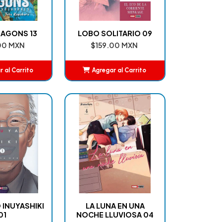
RAGONS 13
LOBO SOLITARIO 09
00 MXN
$159.00 MXN
 al Carrito
Agregar al Carrito
ñadido
Añadido
 INUYASHIKI
LA LUNA EN UNA
01
NOCHE LLUVIOSA 04