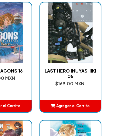
RAGONS 16
LAST HERO INUYASHIKI
05
00 MXN
$169.00 MXN
 al Carrito
Agregar al Carrito
ñadido
Añadido