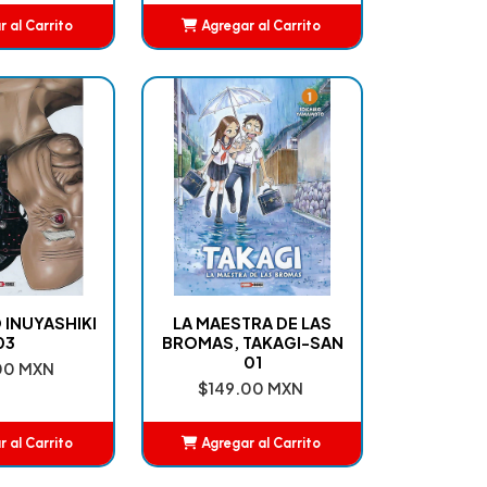
 al Carrito
Agregar al Carrito
ñadido
Añadido
 INUYASHIKI
LA MAESTRA DE LAS
03
BROMAS, TAKAGI-SAN
01
00 MXN
$149.00 MXN
 al Carrito
Agregar al Carrito
ñadido
Añadido