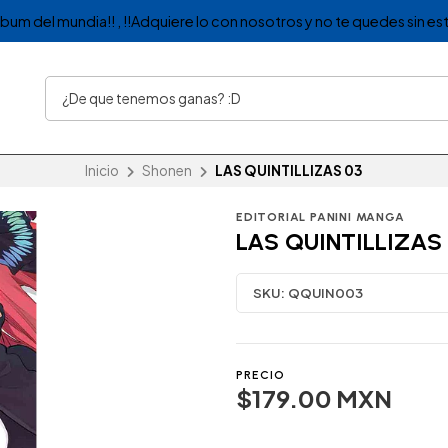
album del mundia!! , !!Adquiere lo con nosotros y no te quedes sin est
Inicio
Shonen
LAS QUINTILLIZAS 03
EDITORIAL PANINI MANGA
LAS QUINTILLIZAS
SKU:
QQUIN003
PRECIO
$179.00 MXN