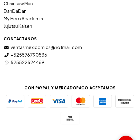
Chainsaw Man
DanDaDan
My Hero Academia
Jujutsu Kaisen
CONTÁCTANOS
ventasmexicomics@hotmail.com
+525576790536
525522524469
CON PAYPAL Y MERCADOPAGO ACEPTAMOS