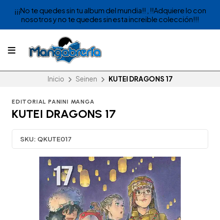
¡¡¡No te quedes sin tu album del mundia!! , !!Adquiere lo con
nosotros y no te quedes sin esta increible colección!!!
Inicio
Seinen
KUTEI DRAGONS 17
EDITORIAL PANINI MANGA
KUTEI DRAGONS 17
SKU:
QKUTE017