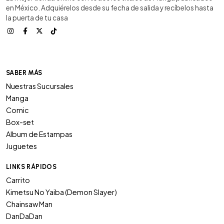
en México. Adquiérelos desde su fecha de salida y recíbelos hasta
la puerta de tu casa
SABER MÁS
Nuestras Sucursales
Manga
Comic
Box-set
Album de Estampas
Juguetes
LINKS RÁPIDOS
Carrito
Kimetsu No Yaiba (Demon Slayer)
Chainsaw Man
DanDaDan