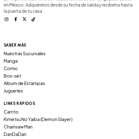
en México. Adquiérelos desde su fecha de salida y recíbelos hasta
la puerta de tu casa
SABER MÁS
Nuestras Sucursales
Manga
Comic
Box-set
Album de Estampas
Juguetes
LINKS RÁPIDOS
Carrito
Kimetsu No Yaiba (Demon Slayer)
Chainsaw Man
DanDaDan