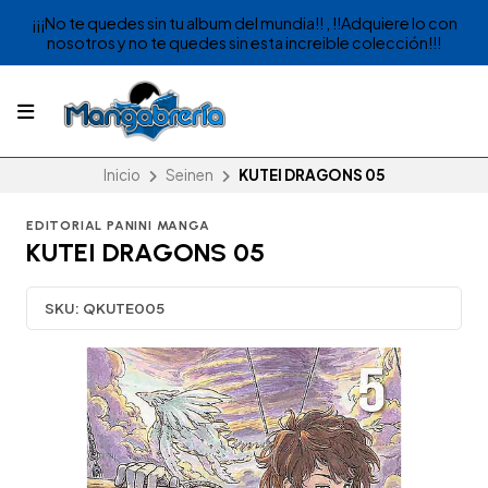
¡¡¡No te quedes sin tu album del mundia!! , !!Adquiere lo con
nosotros y no te quedes sin esta increible colección!!!
Inicio
Seinen
KUTEI DRAGONS 05
EDITORIAL PANINI MANGA
KUTEI DRAGONS 05
SKU:
QKUTE005