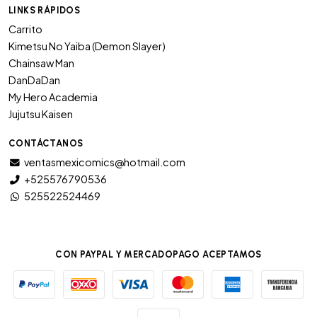
LINKS RÁPIDOS
Carrito
Kimetsu No Yaiba (Demon Slayer)
Chainsaw Man
DanDaDan
My Hero Academia
Jujutsu Kaisen
CONTÁCTANOS
ventasmexicomics@hotmail.com
+525576790536
525522524469
CON PAYPAL Y MERCADOPAGO ACEPTAMOS