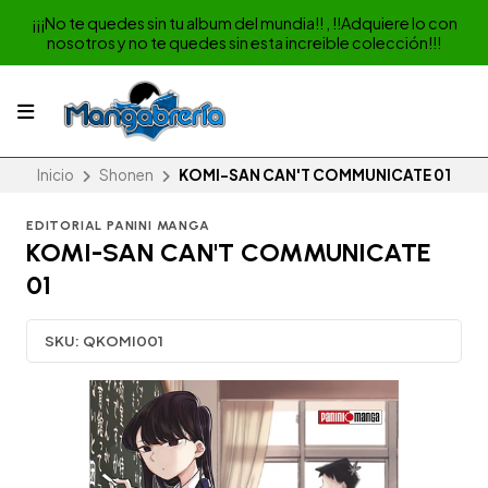
¡¡¡No te quedes sin tu album del mundia!! , !!Adquiere lo con
nosotros y no te quedes sin esta increible colección!!!
Inicio
Shonen
KOMI-SAN CAN'T COMMUNICATE 01
EDITORIAL PANINI MANGA
KOMI-SAN CAN'T COMMUNICATE
01
SKU:
QKOMI001