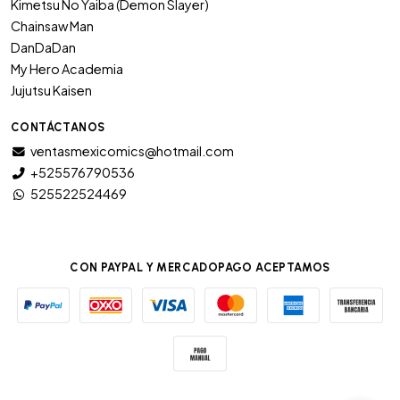
Kimetsu No Yaiba (Demon Slayer)
Chainsaw Man
DanDaDan
My Hero Academia
Jujutsu Kaisen
CONTÁCTANOS
ventasmexicomics@hotmail.com
+525576790536
525522524469
CON PAYPAL Y MERCADOPAGO ACEPTAMOS