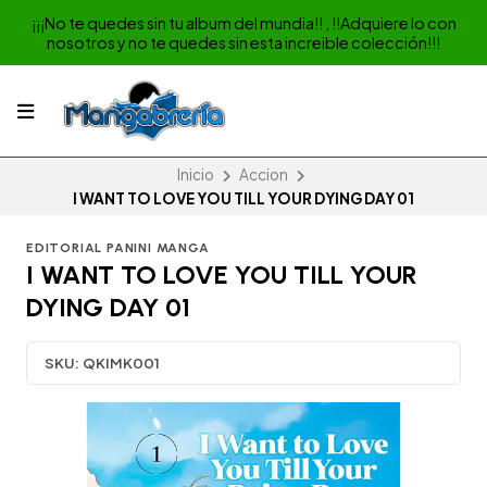
¡¡¡No te quedes sin tu album del mundia!! , !!Adquiere lo con
nosotros y no te quedes sin esta increible colección!!!
Inicio
Accion
I WANT TO LOVE YOU TILL YOUR DYING DAY 01
EDITORIAL PANINI MANGA
I WANT TO LOVE YOU TILL YOUR
DYING DAY 01
SKU:
QKIMK001