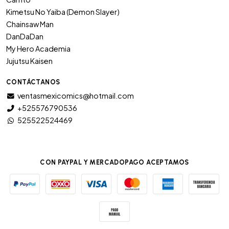
Kimetsu No Yaiba (Demon Slayer)
Chainsaw Man
DanDaDan
My Hero Academia
Jujutsu Kaisen
CONTÁCTANOS
ventasmexicomics@hotmail.com
+525576790536
525522524469
CON PAYPAL Y MERCADOPAGO ACEPTAMOS