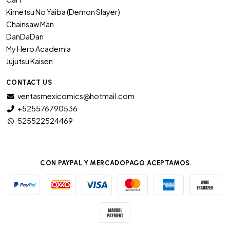
Kimetsu No Yaiba (Demon Slayer)
Chainsaw Man
DanDaDan
My Hero Academia
Jujutsu Kaisen
CONTACT US
ventasmexicomics@hotmail.com
+525576790536
525522524469
CON PAYPAL Y MERCADOPAGO ACEPTAMOS