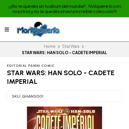
¡¡¡No te quedes sin tu album del mundia!! , !!Adquiere lo con
nosotros y no te quedes sin esta increible colección!!!
Home
Star Wars
STAR WARS: HAN SOLO - CADETE IMPERIAL
EDITORIAL PANINI COMIC
STAR WARS: HAN SOLO - CADETE
IMPERIAL
SKU:
QHANS001