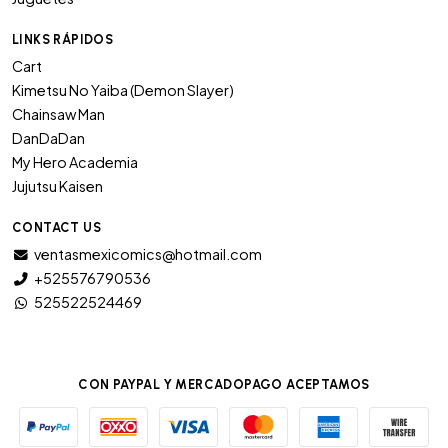
LINKS RÁPIDOS
Cart
Kimetsu No Yaiba (Demon Slayer)
Chainsaw Man
DanDaDan
My Hero Academia
Jujutsu Kaisen
CONTACT US
ventasmexicomics@hotmail.com
+525576790536
525522524469
CON PAYPAL Y MERCADOPAGO ACEPTAMOS