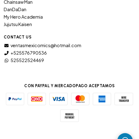
Chainsaw Man
DanDaDan
My Hero Academia
Jujutsu Kaisen
CONTACT US
ventasmexicomics@hotmail.com
+525576790536
525522524469
CON PAYPAL Y MERCADOPAGO ACEPTAMOS