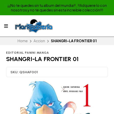
¡¡¡No te quedes sin tu album del mundia!! , !!Adquiere lo con
nosotros y no te quedes sin esta increible colección!!!
Home
Accion
SHANGRI-LA FRONTIER 01
EDITORIAL PANINI MANGA
SHANGRI-LA FRONTIER 01
SKU:
QSHAF001