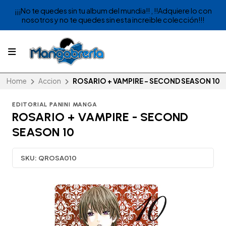
¡¡¡No te quedes sin tu album del mundia!! , !!Adquiere lo con
nosotros y no te quedes sin esta increible colección!!!
Home
Accion
ROSARIO + VAMPIRE - SECOND SEASON 10
EDITORIAL PANINI MANGA
ROSARIO + VAMPIRE - SECOND
SEASON 10
SKU:
QROSA010