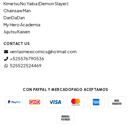
Kimetsu No Yaiba (Demon Slayer)
Chainsaw Man
DanDaDan
My Hero Academia
Jujutsu Kaisen
CONTACT US
ventasmexicomics@hotmail.com
+525576790536
525522524469
CON PAYPAL Y MERCADOPAGO ACEPTAMOS