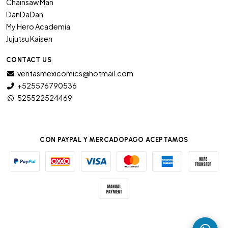
Chainsaw Man
DanDaDan
My Hero Academia
Jujutsu Kaisen
CONTACT US
ventasmexicomics@hotmail.com
+525576790536
525522524469
CON PAYPAL Y MERCADOPAGO ACEPTAMOS