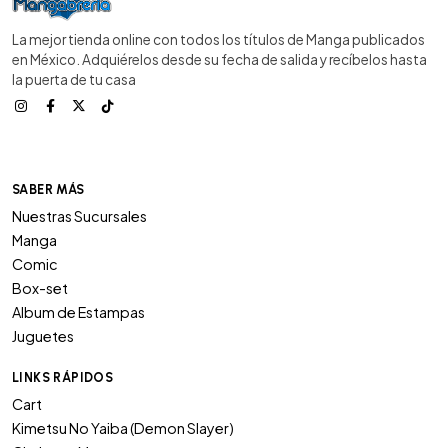
La mejor tienda online con todos los títulos de Manga publicados
en México. Adquiérelos desde su fecha de salida y recíbelos hasta
la puerta de tu casa
SABER MÁS
Nuestras Sucursales
Manga
Comic
Box-set
Album de Estampas
Juguetes
LINKS RÁPIDOS
Cart
Kimetsu No Yaiba (Demon Slayer)