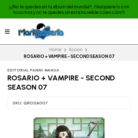
¡¡¡No te quedes sin tu album del mundia!! , !!Adquiere lo con
nosotros y no te quedes sin esta increible colección!!!
Home
Accion
ROSARIO + VAMPIRE - SECOND SEASON 07
EDITORIAL PANINI MANGA
ROSARIO + VAMPIRE - SECOND
SEASON 07
SKU:
QROSA007