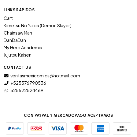
LINKS RÁPIDOS
Cart
Kimetsu No Yaiba (Demon Slayer)
Chainsaw Man
DanDaDan
My Hero Academia
Jujutsu Kaisen
CONTACT US
ventasmexicomics@hotmail.com
+525576790536
525522524469
CON PAYPAL Y MERCADOPAGO ACEPTAMOS