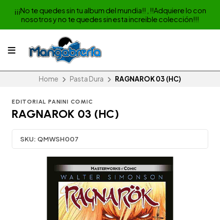
¡¡¡No te quedes sin tu album del mundia!! , !!Adquiere lo con
nosotros y no te quedes sin esta increible colección!!!
Home
Pasta Dura
RAGNAROK 03 (HC)
EDITORIAL PANINI COMIC
RAGNAROK 03 (HC)
SKU:
QMWSH007