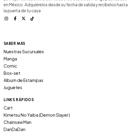
en México. Adquiérelos desde su fecha de salida y recíbelos hasta
la puerta de tu casa
SABER MÁS
Nuestras Sucursales
Manga
Comic
Box-set
Album de Estampas
Juguetes
LINKS RÁPIDOS
Cart
Kimetsu No Yaiba (Demon Slayer)
Chainsaw Man
DanDaDan