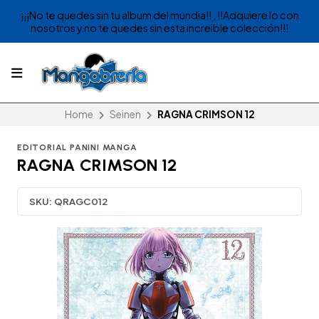
¡¡¡No te quedes sin tu album del mundia!! , !!Adquiere lo con
nosotros y no te quedes sin esta increible colección!!!
Home
Seinen
RAGNA CRIMSON 12
EDITORIAL PANINI MANGA
RAGNA CRIMSON 12
SKU:
QRAGC012