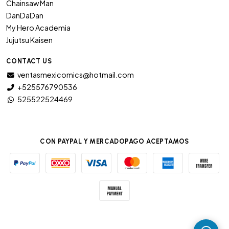
Chainsaw Man
DanDaDan
My Hero Academia
Jujutsu Kaisen
CONTACT US
ventasmexicomics@hotmail.com
+525576790536
525522524469
CON PAYPAL Y MERCADOPAGO ACEPTAMOS