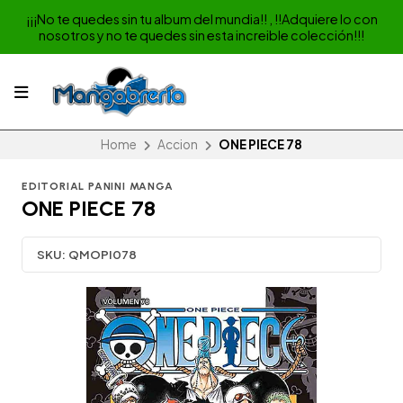
¡¡¡No te quedes sin tu album del mundia!! , !!Adquiere lo con
nosotros y no te quedes sin esta increible colección!!!
Home
Accion
ONE PIECE 78
EDITORIAL PANINI MANGA
ONE PIECE 78
SKU:
QMOPI078