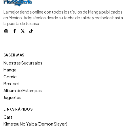
La mejor tienda online con todos los títulos de Manga publicados
en México. Adquiérelos desde su fecha de salida y recíbelos hasta
la puerta de tu casa
SABER MÁS
Nuestras Sucursales
Manga
Comic
Box-set
Album de Estampas
Juguetes
LINKS RÁPIDOS
Cart
Kimetsu No Yaiba (Demon Slayer)