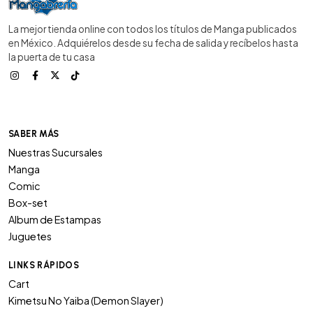
La mejor tienda online con todos los títulos de Manga publicados
en México. Adquiérelos desde su fecha de salida y recíbelos hasta
la puerta de tu casa
SABER MÁS
Nuestras Sucursales
Manga
Comic
Box-set
Album de Estampas
Juguetes
LINKS RÁPIDOS
Cart
Kimetsu No Yaiba (Demon Slayer)