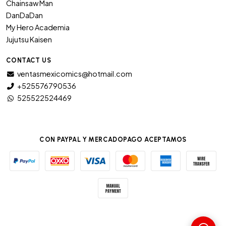
Chainsaw Man
DanDaDan
My Hero Academia
Jujutsu Kaisen
CONTACT US
ventasmexicomics@hotmail.com
+525576790536
525522524469
CON PAYPAL Y MERCADOPAGO ACEPTAMOS