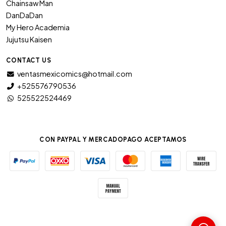
Chainsaw Man
DanDaDan
My Hero Academia
Jujutsu Kaisen
CONTACT US
ventasmexicomics@hotmail.com
+525576790536
525522524469
CON PAYPAL Y MERCADOPAGO ACEPTAMOS