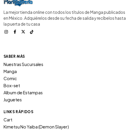
La mejor tienda online con todos los títulos de Manga publicados
en México. Adquiérelos desde su fecha de salida y recíbelos hasta
la puerta de tu casa
SABER MÁS
Nuestras Sucursales
Manga
Comic
Box-set
Album de Estampas
Juguetes
LINKS RÁPIDOS
Cart
Kimetsu No Yaiba (Demon Slayer)