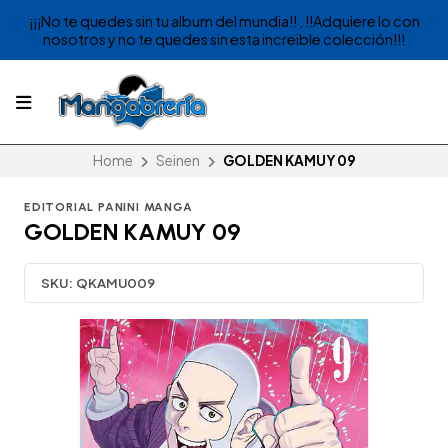
¡¡¡No te quedes sin tu album del mundia!! , !!Adquiere lo con
nosotros y no te quedes sin esta increible colección!!!
Home
Seinen
GOLDEN KAMUY 09
EDITORIAL PANINI MANGA
GOLDEN KAMUY 09
SKU:
QKAMU009