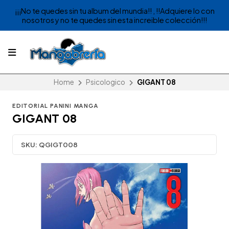
¡¡¡No te quedes sin tu album del mundia!! , !!Adquiere lo con
nosotros y no te quedes sin esta increible colección!!!
Home
Psicologico
GIGANT 08
EDITORIAL PANINI MANGA
GIGANT 08
SKU:
QGIGT008