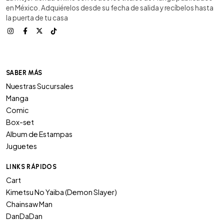
en México. Adquiérelos desde su fecha de salida y recíbelos hasta
la puerta de tu casa
SABER MÁS
Nuestras Sucursales
Manga
Comic
Box-set
Album de Estampas
Juguetes
LINKS RÁPIDOS
Cart
Kimetsu No Yaiba (Demon Slayer)
Chainsaw Man
DanDaDan