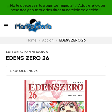
¡¡¡No te quedes sin tu album del mundia!! , !!Adquiere lo con
nosotros y no te quedes sin esta increible colección!!!
Home
Accion
EDENS ZERO 26
EDITORIAL PANINI MANGA
EDENS ZERO 26
SKU:
QEDEN026