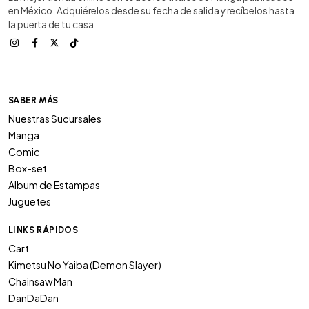
en México. Adquiérelos desde su fecha de salida y recíbelos hasta
la puerta de tu casa
SABER MÁS
Nuestras Sucursales
Manga
Comic
Box-set
Album de Estampas
Juguetes
LINKS RÁPIDOS
Cart
Kimetsu No Yaiba (Demon Slayer)
Chainsaw Man
DanDaDan