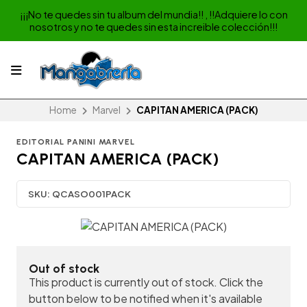
¡¡¡No te quedes sin tu album del mundia!! , !!Adquiere lo con
nosotros y no te quedes sin esta increible colección!!!
Home
Marvel
CAPITAN AMERICA (PACK)
EDITORIAL PANINI MARVEL
CAPITAN AMERICA (PACK)
SKU:
QCASO001PACK
Out of stock
This product is currently out of stock. Click the
button below to be notified when it's available