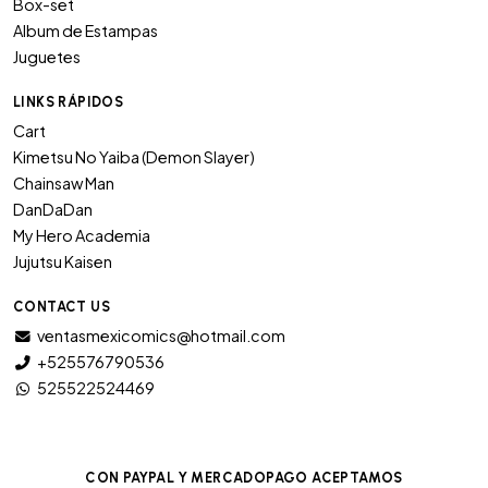
Box-set
Album de Estampas
Juguetes
LINKS RÁPIDOS
Cart
Kimetsu No Yaiba (Demon Slayer)
Chainsaw Man
DanDaDan
My Hero Academia
Jujutsu Kaisen
CONTACT US
ventasmexicomics@hotmail.com
+525576790536
525522524469
CON PAYPAL Y MERCADOPAGO ACEPTAMOS