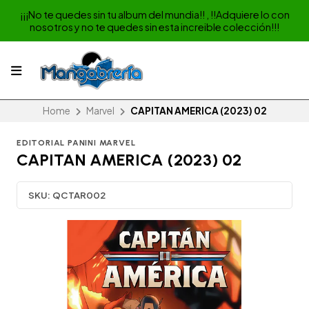
¡¡¡No te quedes sin tu album del mundia!! , !!Adquiere lo con
nosotros y no te quedes sin esta increible colección!!!
Home
Marvel
CAPITAN AMERICA (2023) 02
EDITORIAL PANINI MARVEL
CAPITAN AMERICA (2023) 02
SKU:
QCTAR002