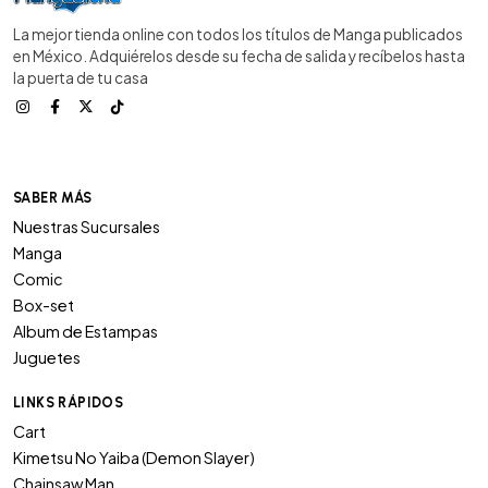
La mejor tienda online con todos los títulos de Manga publicados
en México. Adquiérelos desde su fecha de salida y recíbelos hasta
la puerta de tu casa
SABER MÁS
Nuestras Sucursales
Manga
Comic
Box-set
Album de Estampas
Juguetes
LINKS RÁPIDOS
Cart
Kimetsu No Yaiba (Demon Slayer)
Chainsaw Man