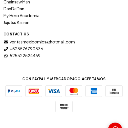
Chainsaw Man
DanDaDan
My Hero Academia
Jujutsu Kaisen
CONTACT US
ventasmexicomics@hotmail.com
+525576790536
525522524469
CON PAYPAL Y MERCADOPAGO ACEPTAMOS