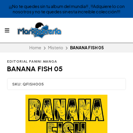
¡¡¡No te quedes sin tu album del mundia!! , !!Adquiere lo con
nosotros y no te quedes sin esta increible colección!!!
Home
Misterio
BANANA FISH 05
EDITORIAL PANINI MANGA
BANANA FISH 05
SKU:
QFISH005