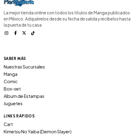
La mejor tienda online con todos los títulos de Manga publicados
en México. Adquiérelos desde su fecha de salida y recíbelos hasta
la puerta de tu casa
SABER MÁS
Nuestras Sucursales
Manga
Comic
Box-set
Album de Estampas
Juguetes
LINKS RÁPIDOS
Cart
Kimetsu No Yaiba (Demon Slayer)