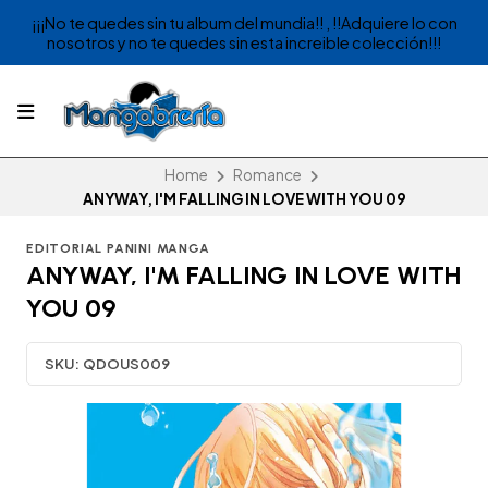
¡¡¡No te quedes sin tu album del mundia!! , !!Adquiere lo con
nosotros y no te quedes sin esta increible colección!!!
Home
Romance
ANYWAY, I'M FALLING IN LOVE WITH YOU 09
EDITORIAL PANINI MANGA
ANYWAY, I'M FALLING IN LOVE WITH
YOU 09
SKU:
QDOUS009