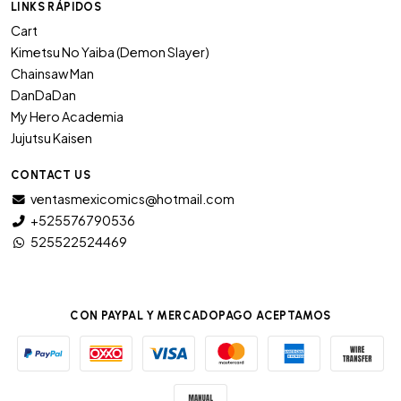
LINKS RÁPIDOS
Cart
Kimetsu No Yaiba (Demon Slayer)
Chainsaw Man
DanDaDan
My Hero Academia
Jujutsu Kaisen
CONTACT US
ventasmexicomics@hotmail.com
+525576790536
525522524469
CON PAYPAL Y MERCADOPAGO ACEPTAMOS