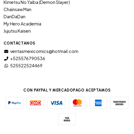
Kimetsu No Yaiba (Demon Slayer)
Chainsaw Man
DanDaDan
My Hero Academia
Jujutsu Kaisen
CONTÁCTANOS
ventasmexicomics@hotmail.com
+525576790536
525522524469
CON PAYPAL Y MERCADOPAGO ACEPTAMOS