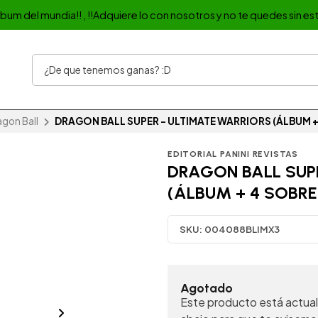
album del mundia!! , !!Adquiere lo con nosotros y no te quedes sin est
agon Ball
DRAGON BALL SUPER - ULTIMATE WARRIORS (ÁLBUM +
EDITORIAL PANINI REVISTAS
DRAGON BALL SUP
(ÁLBUM + 4 SOBRE
SKU:
004088BLIMX3
Agotado
Este producto está actual