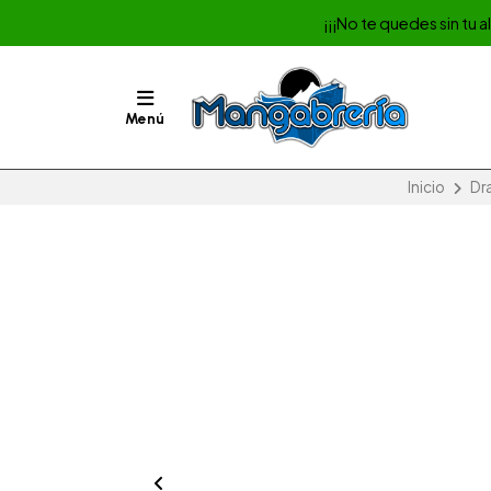
¡¡¡No te quedes sin tu 
Menú
Inicio
Dr