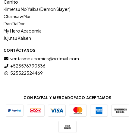
Carrito
Kimetsu No Yaiba (Demon Slayer)
Chainsaw Man
DanDaDan
My Hero Academia
Jujutsu Kaisen
CONTÁCTANOS
ventasmexicomics@hotmail.com
+525576790536
525522524469
CON PAYPAL Y MERCADOPAGO ACEPTAMOS