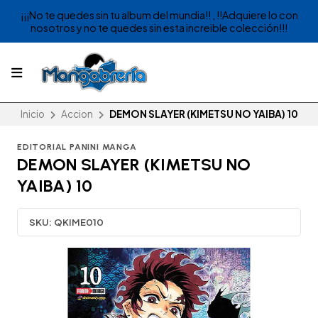
¡¡¡No te quedes sin tu album del mundia!! , !!Adquiere lo con
nosotros y no te quedes sin esta increible colección!!!
Inicio
Accion
DEMON SLAYER (KIMETSU NO YAIBA) 10
EDITORIAL PANINI MANGA
DEMON SLAYER (KIMETSU NO
YAIBA) 10
SKU:
QKIME010