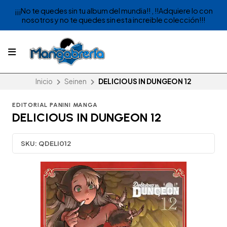
¡¡¡No te quedes sin tu album del mundia!! , !!Adquiere lo con
nosotros y no te quedes sin esta increible colección!!!
Inicio
Seinen
DELICIOUS IN DUNGEON 12
EDITORIAL PANINI MANGA
DELICIOUS IN DUNGEON 12
SKU:
QDELI012