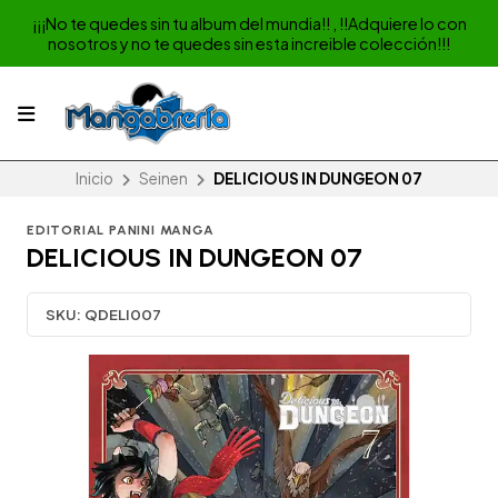
¡¡¡No te quedes sin tu album del mundia!! , !!Adquiere lo con
nosotros y no te quedes sin esta increible colección!!!
Inicio
Seinen
DELICIOUS IN DUNGEON 07
EDITORIAL PANINI MANGA
DELICIOUS IN DUNGEON 07
SKU:
QDELI007