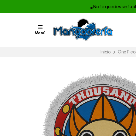
¡¡¡No te quedes sin tu 
Menú
Inicio
One Piec