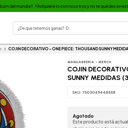
album del mundia!! , !!Adquiere lo con nosotros y no te quedes sin est
e
COJIN DECORATIVO - ONE PIECE: THOUSAND SUNNY MEDIDA
MANGABRERIA - MERCH
COJIN DECORATIVO
SUNNY MEDIDAS (
SKU:
7503049448558
Agotado
Este producto está actual