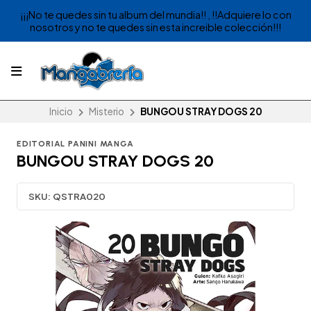
¡¡¡No te quedes sin tu album del mundia!! , !!Adquiere lo con
nosotros y no te quedes sin esta increible colección!!!
Inicio
Misterio
BUNGOU STRAY DOGS 20
EDITORIAL PANINI MANGA
BUNGOU STRAY DOGS 20
SKU:
QSTRA020