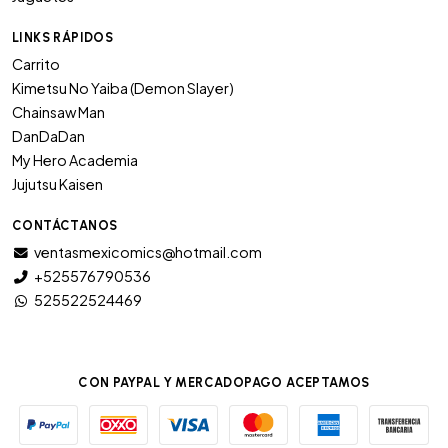
LINKS RÁPIDOS
Carrito
Kimetsu No Yaiba (Demon Slayer)
Chainsaw Man
DanDaDan
My Hero Academia
Jujutsu Kaisen
CONTÁCTANOS
ventasmexicomics@hotmail.com
+525576790536
525522524469
CON PAYPAL Y MERCADOPAGO ACEPTAMOS