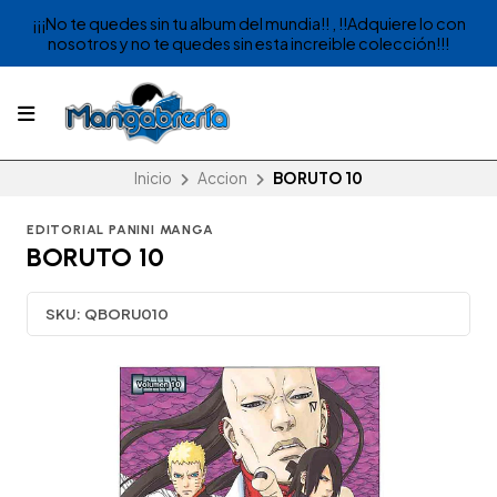
¡¡¡No te quedes sin tu album del mundia!! , !!Adquiere lo con
nosotros y no te quedes sin esta increible colección!!!
Inicio
Accion
BORUTO 10
EDITORIAL PANINI MANGA
BORUTO 10
SKU:
QBORU010