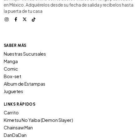
en México. Adquiérelos desde su fecha de salida y recíbelos hasta
la puerta de tu casa
SABER MÁS
Nuestras Sucursales
Manga
Comic
Box-set
Album de Estampas
Juguetes
LINKS RÁPIDOS
Carrito
Kimetsu No Yaiba (Demon Slayer)
Chainsaw Man
DanDaDan