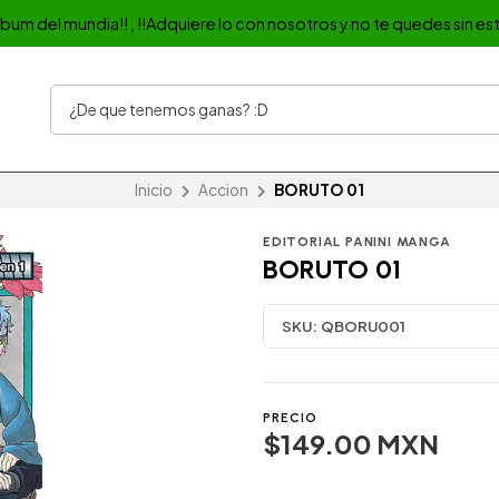
album del mundia!! , !!Adquiere lo con nosotros y no te quedes sin est
Inicio
Accion
BORUTO 01
EDITORIAL PANINI MANGA
BORUTO 01
SKU:
QBORU001
PRECIO
$149.00 MXN