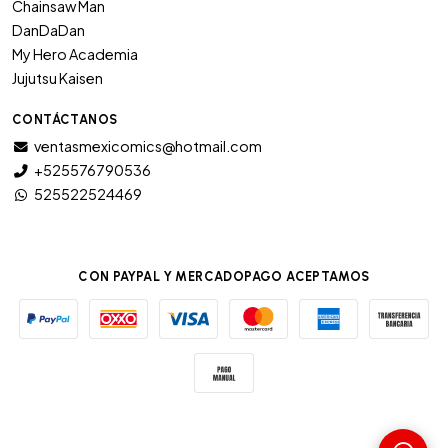
Chainsaw Man
DanDaDan
My Hero Academia
Jujutsu Kaisen
CONTÁCTANOS
ventasmexicomics@hotmail.com
+525576790536
525522524469
CON PAYPAL Y MERCADOPAGO ACEPTAMOS