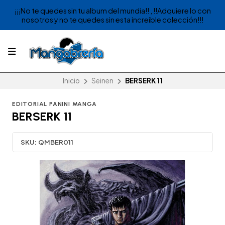
¡¡¡No te quedes sin tu album del mundia!! , !!Adquiere lo con
nosotros y no te quedes sin esta increible colección!!!
Inicio
Seinen
BERSERK 11
EDITORIAL PANINI MANGA
BERSERK 11
SKU:
QMBER011