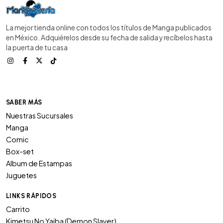
La mejor tienda online con todos los títulos de Manga publicados
en México. Adquiérelos desde su fecha de salida y recíbelos hasta
la puerta de tu casa
SABER MÁS
Nuestras Sucursales
Manga
Comic
Box-set
Album de Estampas
Juguetes
LINKS RÁPIDOS
Carrito
Kimetsu No Yaiba (Demon Slayer)