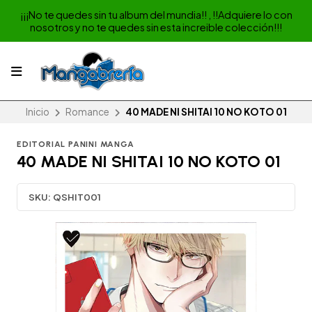
¡¡¡No te quedes sin tu album del mundia!! , !!Adquiere lo con
nosotros y no te quedes sin esta increible colección!!!
Inicio
Romance
40 MADE NI SHITAI 10 NO KOTO 01
EDITORIAL PANINI MANGA
40 MADE NI SHITAI 10 NO KOTO 01
SKU:
QSHIT001