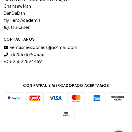
Chainsaw Man
DanDaDan
My Hero Academia
Jujutsu Kaisen
CONTÁCTANOS
ventasmexicomics@hotmail.com
+525576790536
525522524469
CON PAYPAL Y MERCADOPAGO ACEPTAMOS