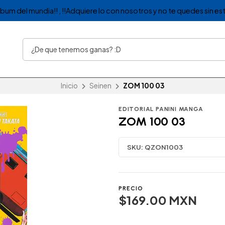
album del mundia!! , !!Adquiere lo con nosotros y no te quedes sin est
Inicio
Seinen
ZOM 100 03
EDITORIAL PANINI MANGA
ZOM 100 03
SKU:
QZON1003
PRECIO
$169.00 MXN