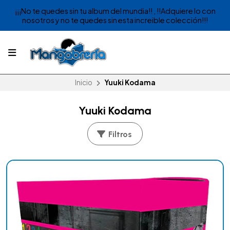
¡¡¡No te quedes sin tu album del mundia!! , !!Adquiere lo con
nosotros y no te quedes sin esta increible colección!!!
Inicio
Yuuki Kodama
Yuuki Kodama
Filtros