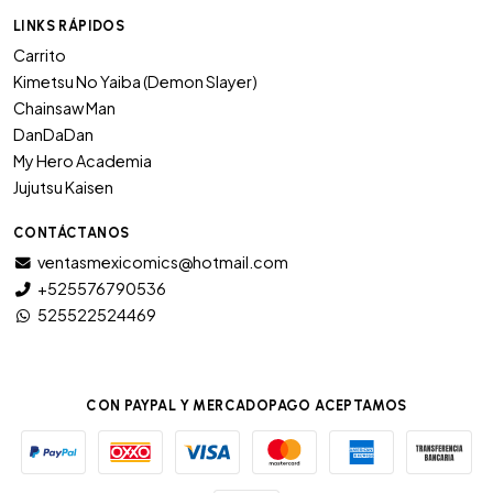
LINKS RÁPIDOS
Carrito
Kimetsu No Yaiba (Demon Slayer)
Chainsaw Man
DanDaDan
My Hero Academia
Jujutsu Kaisen
CONTÁCTANOS
ventasmexicomics@hotmail.com
+525576790536
525522524469
CON PAYPAL Y MERCADOPAGO ACEPTAMOS