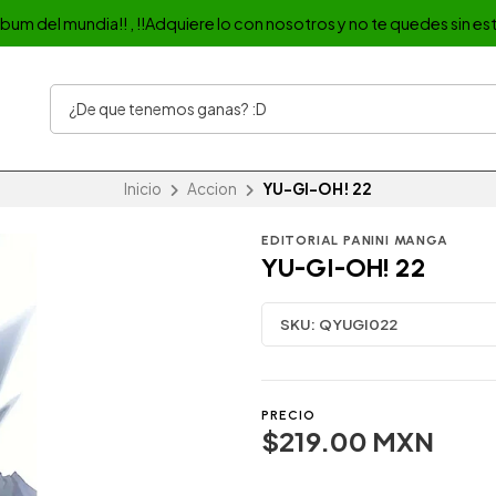
album del mundia!! , !!Adquiere lo con nosotros y no te quedes sin est
Inicio
Accion
YU-GI-OH! 22
EDITORIAL PANINI MANGA
YU-GI-OH! 22
SKU:
QYUGI022
PRECIO
$219.00 MXN