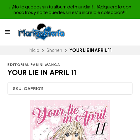
¡¡¡No te quedes sin tu album del mundia!! , !!Adquiere lo con
nosotros y no te quedes sin esta increible colección!!!
Inicio
Shonen
YOUR LIE IN APRIL 11
EDITORIAL PANINI MANGA
YOUR LIE IN APRIL 11
SKU:
QAPRI011