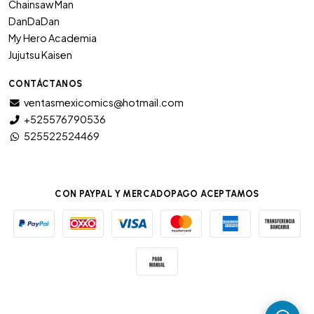
Chainsaw Man
DanDaDan
My Hero Academia
Jujutsu Kaisen
CONTÁCTANOS
ventasmexicomics@hotmail.com
+525576790536
525522524469
CON PAYPAL Y MERCADOPAGO ACEPTAMOS