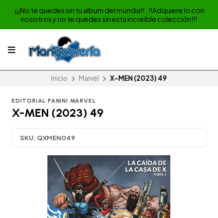
¡¡¡No te quedes sin tu album del mundia!! , !!Adquiere lo con
nosotros y no te quedes sin esta increible colección!!!
Inicio
Marvel
X-MEN (2023) 49
EDITORIAL PANINI MARVEL
X-MEN (2023) 49
SKU:
QXMEN049