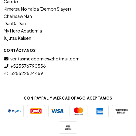
Carrito
Kimetsu No Yaiba (Demon Slayer)
Chainsaw Man
DanDaDan
My Hero Academia
Jujutsu Kaisen
CONTÁCTANOS
ventasmexicomics@hotmail.com
+525576790536
525522524469
CON PAYPAL Y MERCADOPAGO ACEPTAMOS