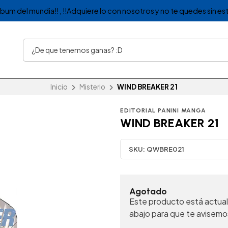
album del mundia!! , !!Adquiere lo con nosotros y no te quedes sin est
Inicio
Misterio
WIND BREAKER 21
EDITORIAL PANINI MANGA
WIND BREAKER 21
SKU:
QWBRE021
Agotado
Este producto está actual
abajo para que te avisemo