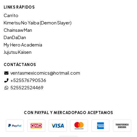
LINKS RÁPIDOS
Carrito
Kimetsu No Yaiba (Demon Slayer)
Chainsaw Man
DanDaDan
My Hero Academia
Jujutsu Kaisen
CONTÁCTANOS
ventasmexicomics@hotmail.com
+525576790536
525522524469
CON PAYPAL Y MERCADOPAGO ACEPTAMOS