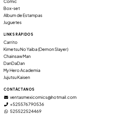
Comic
Box-set
Album de Estampas
Juguetes
LINKS RÁPIDOS
Carrito
Kimetsu No Yaiba (Demon Slayer)
Chainsaw Man
DanDaDan
My Hero Academia
Jujutsu Kaisen
CONTÁCTANOS
ventasmexicomics@hotmail.com
+525576790536
525522524469