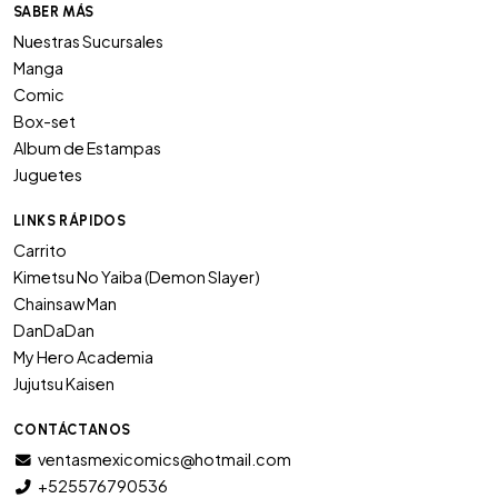
SABER MÁS
Nuestras Sucursales
Manga
Comic
Box-set
Album de Estampas
Juguetes
LINKS RÁPIDOS
Carrito
Kimetsu No Yaiba (Demon Slayer)
Chainsaw Man
DanDaDan
My Hero Academia
Jujutsu Kaisen
CONTÁCTANOS
ventasmexicomics@hotmail.com
+525576790536