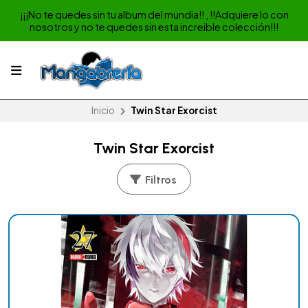
¡¡¡No te quedes sin tu album del mundia!! , !!Adquiere lo con
nosotros y no te quedes sin esta increible colección!!!
Inicio
Twin Star Exorcist
Twin Star Exorcist
Filtros