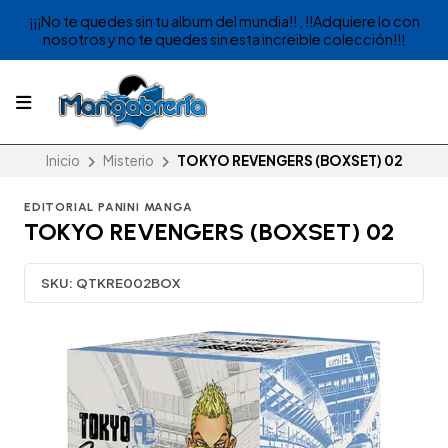
¡¡¡No te quedes sin tu album del mundia!! , !!Adquiere lo con
nosotros y no te quedes sin esta increible colección!!!
Inicio
Misterio
TOKYO REVENGERS (BOXSET) 02
EDITORIAL PANINI MANGA
TOKYO REVENGERS (BOXSET) 02
SKU:
QTKRE002BOX