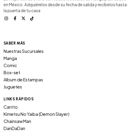
en México. Adquiérelos desde su fecha de salida y recíbelos hasta
la puerta de tu casa
SABER MÁS
Nuestras Sucursales
Manga
Comic
Box-set
Album de Estampas
Juguetes
LINKS RÁPIDOS
Carrito
Kimetsu No Yaiba (Demon Slayer)
Chainsaw Man
DanDaDan